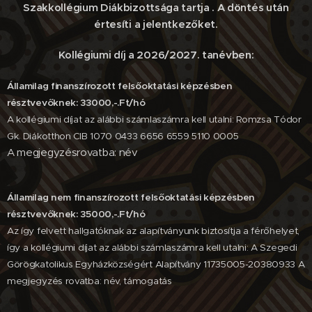
Szakkollégium Diákbizottsága tartja . A döntés után
értesíti a jelentkezőket.
Kollégiumi díj a 2026/2027. tanévben:
Államilag finanszírozott felsőoktatási képzésben
résztvevőknek: 33000,-.Ft/hó
A kollégiumi díjat az alábbi számlaszámra kell utalni: Romzsa Tódor
Gk. Diákotthon CIB 1070 0433 6656 6559 5110 0005
A megjegyzésrovatba: név
Államilag nem finanszírozott felsőoktatási képzésben
résztvevőknek: 35000,-.Ft/hó
Az így felvett hallgatóknak az alapítványunk biztosítja a férőhelyet,
így a kollégiumi díjat az alábbi számlaszámra kell utalni: A Szegedi
Görögkatolikus Egyházközségért Alapítvány 11735005-20380933 A
megjegyzés rovatba: név, támogatás