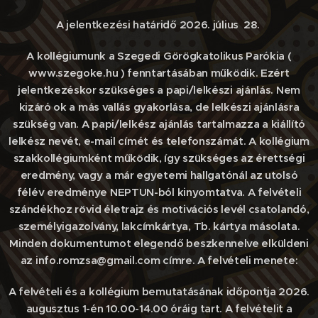
A jelentkezési határidő 2026. július 28.
A kollégiumunk a Szegedi Görögkatolikus Parókia (
www.szegoke.hu ) fenntartásában működik. Ezért
jelentkezéskor szükséges a papi/lelkészi ajánlás. Nem
kizáró ok a más vallás gyakorlása, de lelkészi ajánlásra
szükség van. A papi/lelkész ajánlás tartalmazza a kiállító
lelkész nevét, e-mail címét és telefonszámát. A kollégium
szakkollégiumként működik, így szükséges az érettségi
eredmény, vagy a már egyetemi hallgatónál az utolsó
félév eredménye NEPTUN-ból kinyomtatva. A felvételi
szándékhoz rövid életrajz és motivációs levél csatolandó,
személyigazolvány, lakcímkártya, Tb. kártya másolata.
Minden dokumentumot elegendő beszkennelve elküldeni
az info.romzsa@gmail.com címre. A felvételi menete:
A felvételi és a kollégium bemutatásának időpontja 2026.
augusztus 1-én 10.00-14.00 óráig tart. A felvételit a