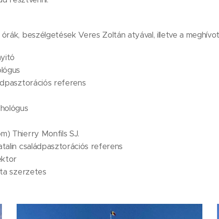
órák, beszélgetések Veres Zoltán atyával, illetve a meghív
nyitó
ológus
ádpasztorációs referens
chológus
m) Thierry Monfils SJ.
atalin családpasztorációs referens
ektor
ita szerzetes