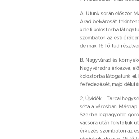
A, Utunk során először M
Arad belvárosát tekinten
keleti kolostorba látogatu
szombaton az esti órában.
de max. 16 fő tud résztven
B, Nagyvárad és környéke.
Nagyváradra érkezve, elő
kolostorba látogatunk el.
felfedezését, majd délut
2, Újvidék - Tarcal hegys
séta a városban. Másnap 
Szerbia legnagyobb görög
vacsora után folytatjuk u
érkezés szombaton az esti
elindulunk, de max. 16 fő 