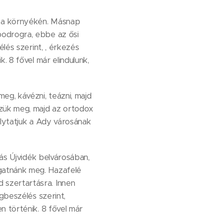
y a környékén. Másnap
bodrogra, ebbe az ősi
lés szerint, , érkezés
. 8 fővel már elindulunk,
eg, kávézni, teázni, majd
zük meg, majd az ortodox
olytatjuk a Ady városának
lás Újvidék belvárosában,
gatnánk meg. Hazafelé
 szertartásra. Innen
gbeszélés szerint,
n történik. 8 fővel már