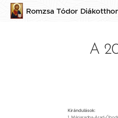
Romzsa
Tódor
Diákottho
A 20
Kirándulások:
1, Máriaradna-Arad-Óbod