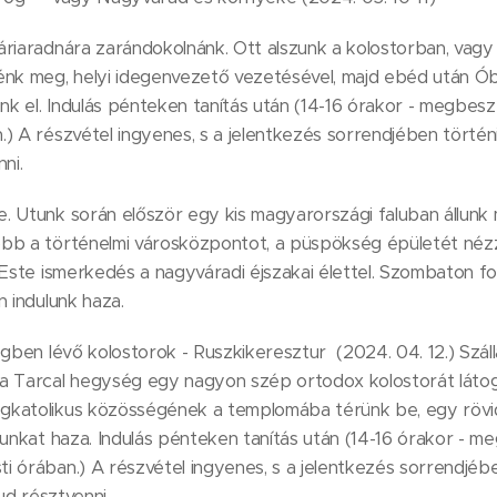
áriaradnára zarándokolnánk. Ott alszunk a kolostorban, vag
énk meg, helyi idegenvezető vezetésével, majd ebéd után Ó
nk el. Indulás pénteken tanítás után (14-16 órakor - megbeszé
) A részvétel ingyenes, s a jelentkezés sorrendjében történik
ni.
 Utunk során először egy kis magyarországi faluban állunk m
bb a történelmi városközpontot, a püspökség épületét néz
 Este ismerkedés a nagyváradi éjszakai élettel. Szombaton f
án indulunk haza.
égben lévő kolostorok - Ruszkikeresztur (2024. 04. 12.) Szál
a Tarcal hegység egy nagyon szép ortodox kolostorát láto
katolikus közösségének a templomába térünk be, egy rövid
tunkat haza. Indulás pénteken tanítás után (14-16 órakor - me
 órában.) A részvétel ingyenes, s a jelentkezés sorrendjébe
tud résztvenni.