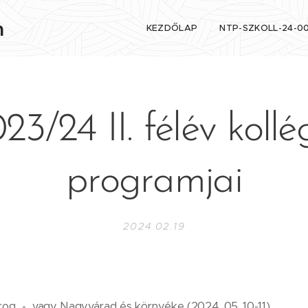
n
KEZDŐLAP
NTP-SZKOLL-24-0
23/24 II. félév kollé
programjai
2024.02.19
rog - vagy Nagyvárad és környéke (2024. 05. 10-11)