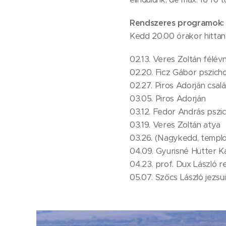
Rendszeres programok:
Kedd 20.00 órakor hittan 
02.13. Veres Zoltán félév
02.20. Ficz Gábor pszich
02.27. Piros Adorján csal
03.05. Piros Adorján
03.12. Fedor András pszi
03.19. Veres Zoltán atya
03.26. (Nagykedd, templo
04.09. Gyurisné Hütter K
04.23. prof. Dux László r
05.07. Szőcs László jezsu