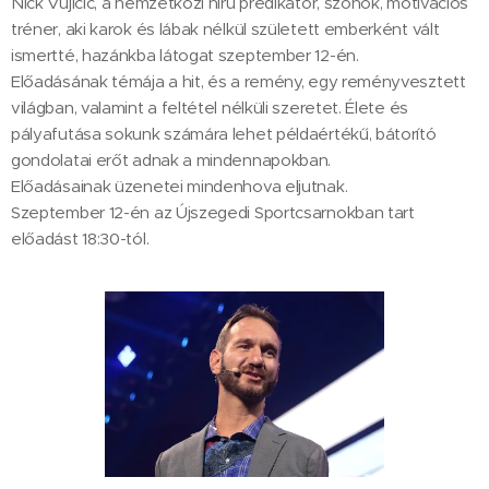
Nick Vujicic, a nemzetközi hírű prédikátor, szónok, motivációs
tréner, aki karok és lábak nélkül született emberként vált
ismertté, hazánkba látogat szeptember 12-én.
Előadásának témája a hit, és a remény, egy reményvesztett
világban, valamint a feltétel nélküli szeretet. Élete és
pályafutása sokunk számára lehet példaértékű, bátorító
gondolatai erőt adnak a mindennapokban.
Előadásainak üzenetei mindenhova eljutnak.
Szeptember 12-én az Újszegedi Sportcsarnokban tart
előadást 18:30-tól.