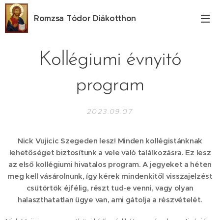
Romzsa
Tódor
Diákotthon
Kollégiumi évnyitó
program
2023.09.07
Nick Vujicic Szegeden lesz! Minden kollégistánknak
lehetőséget biztosítunk a vele való találkozásra. Ez lesz
az első kollégiumi hivatalos program. A jegyeket a héten
meg kell vásárolnunk, így kérek mindenkitől visszajelzést
csütörtök éjfélig, részt tud-e venni, vagy olyan
halaszthatatlan ügye van, ami gátolja a részvételét.