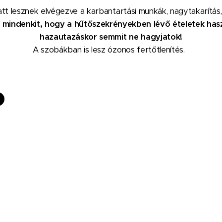
latt lesznek elvégezve a karbantartási munkák, nagytakarítá
 mindenkit, hogy a hűtőszekrényekben lévő ételetek hasz
hazautazáskor semmit ne hagyjatok!
A szobákban is lesz ózonos fertőtlenítés.