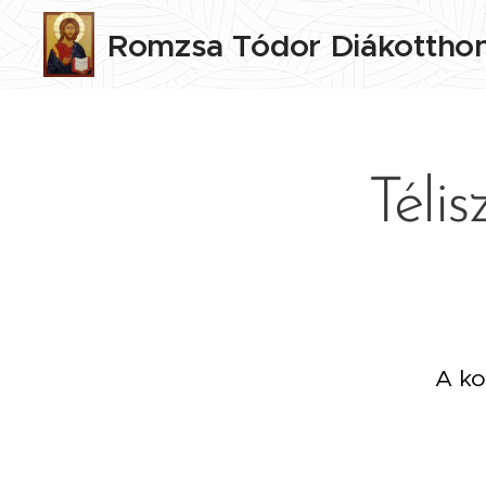
Romzsa
Tódor
Diákottho
Téli
A ko