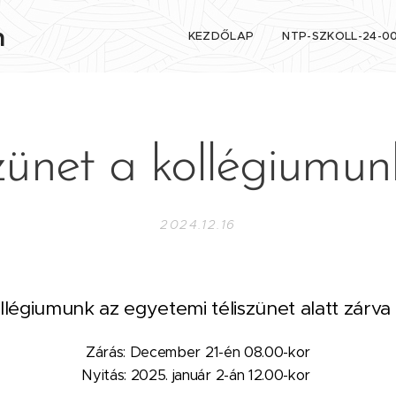
n
KEZDŐLAP
NTP-SZKOLL-24-0
szünet a kollégiumu
2024.12.16
llégiumunk az egyetemi téliszünet alatt zárva 
Zárás: December 21-én 08.00-kor
Nyitás: 2025. január 2-án 12.00-kor